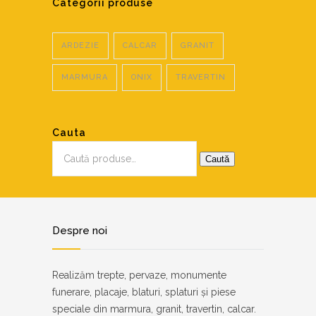
Categorii produse
ARDEZIE
CALCAR
GRANIT
MARMURA
ONIX
TRAVERTIN
Cauta
Caută
după:
Caută
Despre noi
Realizăm trepte, pervaze, monumente
funerare, placaje, blaturi, splaturi și piese
speciale din marmura, granit, travertin, calcar.